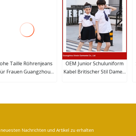
ohe Taille Röhrenjeans
OEM Junior Schuluniform
für Frauen Guangzhou
Kabel Britischer Stil Damen
Hersteller
Herren Arbeitsuniform
roßhandelspreis Hohe
Strickjacke Kinder Junge
Taille Röhrenjeans für
Mädchen Stil
Frauen Denim Sky Blue
Baumwollpullover
Bleach Jeans Lady
Kundenspezifische
Schuluniform mit Logos
 neuesten Nachrichten und Artikel zu erhalten