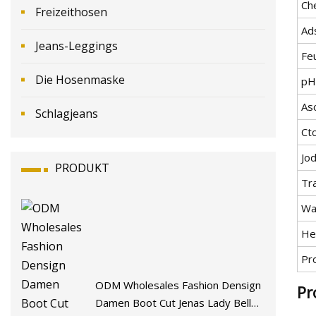
Ch
Freizeithosen
Ad
Jeans-Leggings
Feu
Die Hosenmaske
pH
As
Schlagjeans
Ct
Jo
PRODUKT
Tr
Wa
He
Pr
ODM Wholesales Fashion Densign
Pr
Damen Boot Cut Jenas Lady Bell