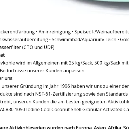
uckerentfärbung • Aminreinigung • Speiseöl-/Weinaufberei
nkwasseraufbereitung • Schwimmbad/Aquarium/Teich • Gol
asserfilter (CTO und UDF)
et
ivkohle wird im Allgemeinen mit 25 kg/Sack, 500 kg/Sack mi
 Bedürfnisse unserer Kunden anpassen.
r uns
t unserer Gründung im Jahr 1996 haben wir uns zu einer der
dukte sind nach NSF-61-Zertifizierung sowie den Standards 
trebt, unseren Kunden die am besten geeigneten Aktivkohl
ere Aktivkohleserien wurden nach Europa, Asien, Afrika, 