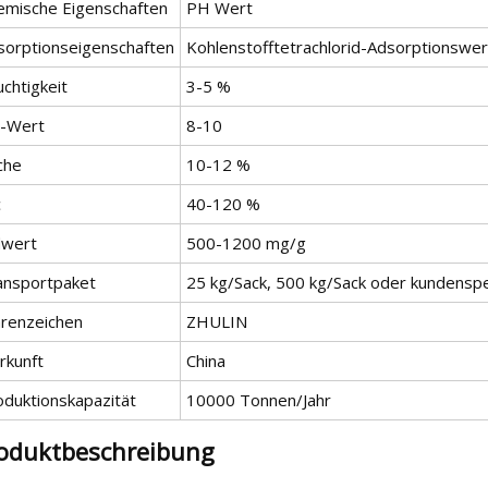
emische Eigenschaften
PH Wert
sorptionseigenschaften
Kohlenstofftetrachlorid-Adsorptionswer
chtigkeit
3-5 %
-Wert
8-10
che
10-12 %
c
40-120 %
dwert
500-1200 mg/g
ansportpaket
25 kg/Sack, 500 kg/Sack oder kundenspe
renzeichen
ZHULIN
rkunft
China
oduktionskapazität
10000 Tonnen/Jahr
oduktbeschreibung