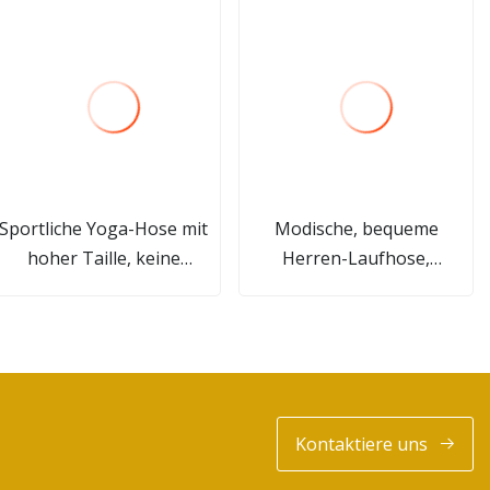
Sportliche Yoga-Hose mit
Modische, bequeme
hoher Taille, keine
Herren-Laufhose,
Vordernaht, Fitnessstudio,
Sportbekleidung, Jogger
Damen-Yoga-Leggings
mit gutem Preis
Kontaktiere uns