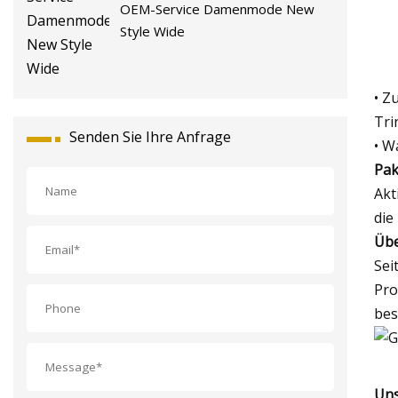
OEM-Service Damenmode New
Style Wide
• Z
Tri
Senden Sie Ihre Anfrage
• W
Pak
Akt
die
Übe
Sei
Pro
bes
Uns