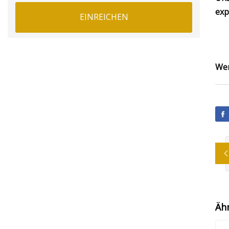
exp
EINREICHEN
Wen
Äh