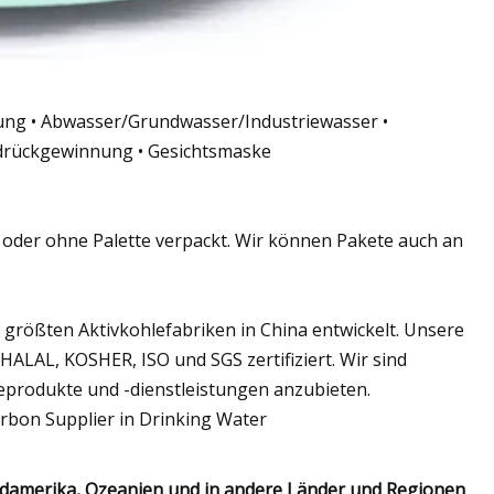
tung • Abwasser/Grundwasser/Industriewasser •
drückgewinnung • Gesichtsmaske
t oder ohne Palette verpackt. Wir können Pakete auch an
 größten Aktivkohlefabriken in China entwickelt. Unsere
HALAL, KOSHER, ISO und SGS zertifiziert. Wir sind
eprodukte und -dienstleistungen anzubieten.
Südamerika, Ozeanien und in andere Länder und Regionen