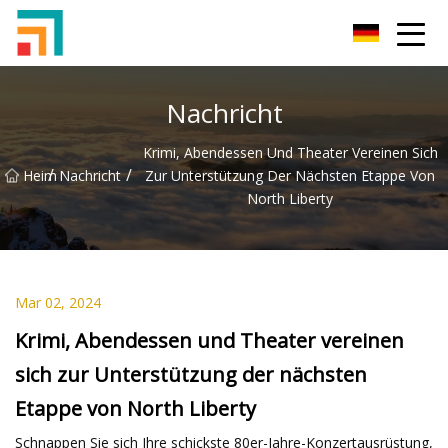
Shenzhen Damen Jeans Inc.
Nachricht
Krimi, Abendessen Und Theater Vereinen Sich
/
/
Heim
Nachricht
Zur Unterstützung Der Nächsten Etappe Von
North Liberty
Mar 02, 2024
Krimi, Abendessen und Theater vereinen
sich zur Unterstützung der nächsten
Etappe von North Liberty
Schnappen Sie sich Ihre schickste 80er-Jahre-Konzertausrüstung,