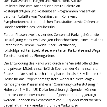
Geschäftsveranstaltungen und Hochzeiten. Auf der
Freilichtbühne wird saisonal eine breite Palette an
kostenpflichtigen und kostenlosen Programmen präsentiert,
darunter Auftritte von Tourkünstlern, Komikern,
Symphonieorchestern, örtlichen Tanzstudios sowie Chören und
Bandensembles des Schulbezirks.
Zu den Phasen zwei bis vier des Centennial Parks gehören die
Hinzufügung eines erstklassigen Planschbeckens, eines Pavillons
unter freiem Himmel, weitläufiger Platzflächen,
rollstuhlgerechter Spielplätze, erweiterter Parkplätze und Wege,
Toiletten und eines Ehrengartens.
Die Entwicklung des Parks wird durch eine Vielzahl öffentlicher
und privater Mittel, einschließlich Spenden der Gemeinschaft,
finanziert. Die Stadt North Liberty hat mehr als 8,5 Millionen US-
Dollar für das Projekt bereitgestellt, wobei die Next Stage-
Kampagne die Phasen mit einer Community-Unterstützung in
Höhe von 1 Million US-Dollar beschleunigt. Spenden können
über die Community Foundation of Johnson County getätigt
werden. Spenden im Gesamtwert von 500 $ oder mehr werden
dauerhaft im Park anerkannt, um die Wirkung zu