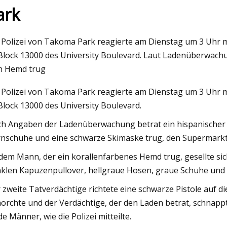
ark
023
May 26, 2023
 Polizei von Takoma Park reagierte am Dienstag um 3 Uhr m
ten Herren-Yogahosen für
Tom Kim Hose: Hoc
Block 13000 des University Boulevard. Laut Ladenüberwach
es Üben
n Hemd trug
 Polizei von Takoma Park reagierte am Dienstag um 3 Uhr m
Block 13000 des University Boulevard.
h Angaben der Ladenüberwachung betrat ein hispanischer 
nschuhe und eine schwarze Skimaske trug, den Supermarkt,
dem Mann, der ein korallenfarbenes Hemd trug, gesellte sic
klen Kapuzenpullover, hellgraue Hosen, graue Schuhe und 
 zweite Tatverdächtige richtete eine schwarze Pistole auf di
orchte und der Verdächtige, der den Laden betrat, schnappt
de Männer, wie die Polizei mitteilte.