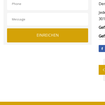
Der
Jed
301
Gef
EINREICHEN
Gef