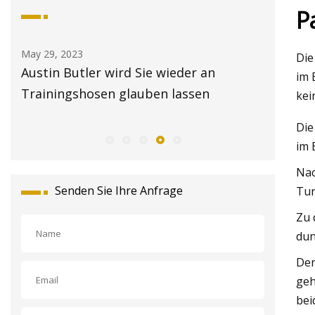
P
May 29, 2023
May 30, 2
Die
-
Austin Butler wird Sie wieder an
Die bes
im 
Trainingshosen glauben lassen
bequem
kei
Die
im 
Nac
Senden Sie Ihre Anfrage
Tur
Zu 
dun
Der
geh
bei