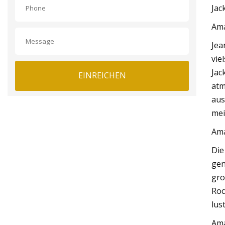
Jac
Am
Jea
vie
Jac
EINREICHEN
atm
aus
mei
Am
Die
gen
gro
Roc
lus
Am