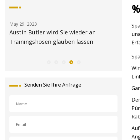
%
May 29, 2023
May 30, 202
Spa
Austin Butler wird Sie wieder an
Die beste
una
Trainingshosen glauben lassen
bequeme
Erf
Spa
Wir
Lin
Senden Sie Ihre Anfrage
Gan
Der
Pün
Rab
Auf
Ang