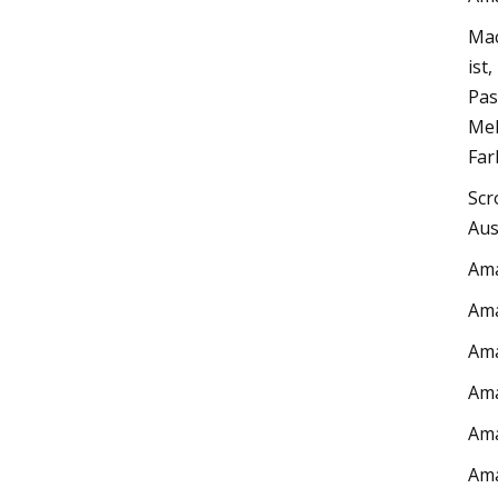
Mac
ist
Pas
Meh
Far
Scr
Aus
Am
Am
Am
Am
Am
Am