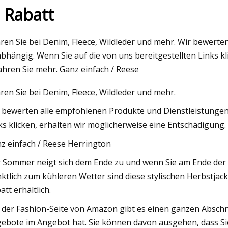
 Rabatt
3
May 26, 2023
ren Sie bei Denim, Fleece, Wildleder und mehr. Wir bewert
n Herren-Yogahosen für
Tom Kim Hose: Hoch
bhängig. Wenn Sie auf die von uns bereitgestellten Links kl
s Üben
ahren Sie mehr. Ganz einfach / Reese
ren Sie bei Denim, Fleece, Wildleder und mehr.
 bewerten alle empfohlenen Produkte und Dienstleistungen 
ks klicken, erhalten wir möglicherweise eine Entschädigung.
z einfach / Reese Herrington
 Sommer neigt sich dem Ende zu und wenn Sie am Ende der S
ktlich zum kühleren Wetter sind diese stylischen Herbstjac
att erhältlich.
 der Fashion-Seite von Amazon gibt es einen ganzen Abschni
ebote im Angebot hat. Sie können davon ausgehen, dass Si