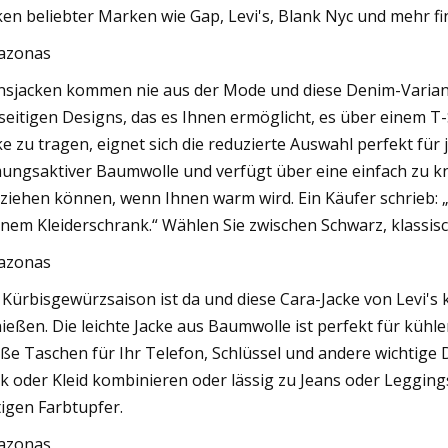
ken beliebter Marken wie Gap, Levi's, Blank Nyc und mehr fi
azonas
nsjacken kommen nie aus der Mode und diese Denim-Varian
lseitigen Designs, das es Ihnen ermöglicht, es über einem T
ke zu tragen, eignet sich die reduzierte Auswahl perfekt fü
ungsaktiver Baumwolle und verfügt über eine einfach zu knö
ziehen können, wenn Ihnen warm wird. Ein Käufer schrieb: „[Es
nem Kleiderschrank.“ Wählen Sie zwischen Schwarz, klassis
azonas
 Kürbisgewürzsaison ist da und diese Cara-Jacke von Levi's
ießen. Die leichte Jacke aus Baumwolle ist perfekt für kühl
ße Taschen für Ihr Telefon, Schlüssel und andere wichtige 
k oder Kleid kombinieren oder lässig zu Jeans oder Leggings
tigen Farbtupfer.
azonas