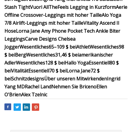
Stash Tight
Vuori AllTheFeels Legging in Kurzform
Aerie
Offline Crossover-Leggings mit hoher Taille
Alo Yoga
7/8 Airlift-Leggings mit hoher Taille
Vitality Ascend II
Hose
Lorna Jane Amy Phone Pocket Tech Ankle Biter
Leggings
Carve Designs Chelsea
Jogger
Wesentliches
65–109 $ bei
Athlet
Wesentliches
98
$ bei
Berg
Wesentliches
31,46 $ bei
amerikanischer
Adler
Wesentliches
128 $ bei
Hallo Yoga
Essentiell
80 $
bei
Vitalität
Essentiell
70 $ bei
Lorna Jane
72 $
bei
Schnitzdesigns
Über unseren Mitwirkenden
Ingrid
Yang MD
Rachel Land
Nehmen Sie Briceno
Ellen
O'Brien
Alex Tzelnic