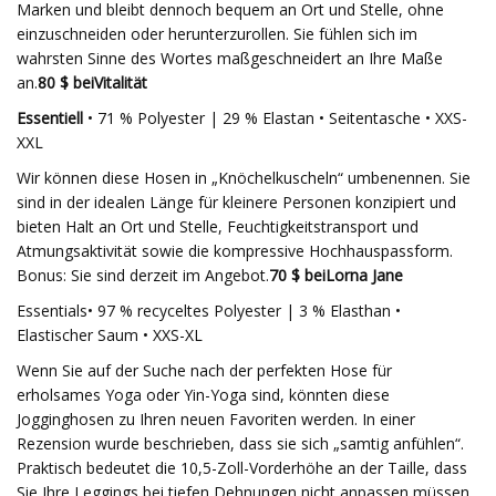
Marken und bleibt dennoch bequem an Ort und Stelle, ohne
einzuschneiden oder herunterzurollen. Sie fühlen sich im
wahrsten Sinne des Wortes maßgeschneidert an Ihre Maße
an.
80 $ bei
Vitalität
Essentiell
• 71 % Polyester | 29 % Elastan • Seitentasche • XXS-
XXL
Wir können diese Hosen in „Knöchelkuscheln“ umbenennen. Sie
sind in der idealen Länge für kleinere Personen konzipiert und
bieten Halt an Ort und Stelle, Feuchtigkeitstransport und
Atmungsaktivität sowie die kompressive Hochhauspassform.
Bonus: Sie sind derzeit im Angebot.
70 $ bei
Lorna Jane
Essentials• 97 % recyceltes Polyester | 3 % Elasthan •
Elastischer Saum • XXS-XL
Wenn Sie auf der Suche nach der perfekten Hose für
erholsames Yoga oder Yin-Yoga sind, könnten diese
Jogginghosen zu Ihren neuen Favoriten werden. In einer
Rezension wurde beschrieben, dass sie sich „samtig anfühlen“.
Praktisch bedeutet die 10,5-Zoll-Vorderhöhe an der Taille, dass
Sie Ihre Leggings bei tiefen Dehnungen nicht anpassen müssen.