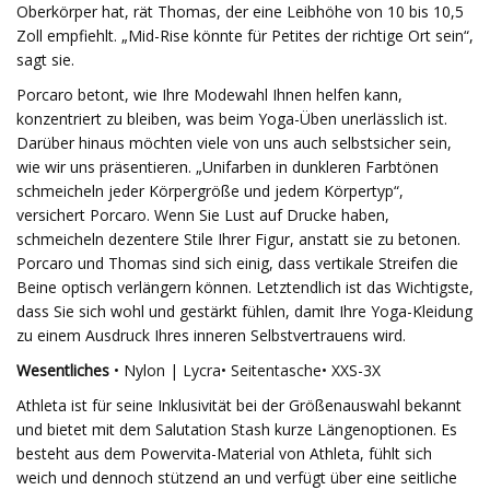
Oberkörper hat, rät Thomas, der eine Leibhöhe von 10 bis 10,5
Zoll empfiehlt. „Mid-Rise könnte für Petites der richtige Ort sein“,
sagt sie.
Porcaro betont, wie Ihre Modewahl Ihnen helfen kann,
konzentriert zu bleiben, was beim Yoga-Üben unerlässlich ist.
Darüber hinaus möchten viele von uns auch selbstsicher sein,
wie wir uns präsentieren. „Unifarben in dunkleren Farbtönen
schmeicheln jeder Körpergröße und jedem Körpertyp“,
versichert Porcaro. Wenn Sie Lust auf Drucke haben,
schmeicheln dezentere Stile Ihrer Figur, anstatt sie zu betonen.
Porcaro und Thomas sind sich einig, dass vertikale Streifen die
Beine optisch verlängern können. Letztendlich ist das Wichtigste,
dass Sie sich wohl und gestärkt fühlen, damit Ihre Yoga-Kleidung
zu einem Ausdruck Ihres inneren Selbstvertrauens wird.
Wesentliches
• Nylon | Lycra• Seitentasche• XXS-3X
Athleta ist für seine Inklusivität bei der Größenauswahl bekannt
und bietet mit dem Salutation Stash kurze Längenoptionen. Es
besteht aus dem Powervita-Material von Athleta, fühlt sich
weich und dennoch stützend an und verfügt über eine seitliche