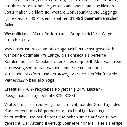
das Ihre Proportionen ergänzen kann, wenn Sie eine kleinere
Statur haben“, erklärt sie. Weitere Bonuspunkte: Die Leggings
gibt es aktuell 30 Prozent rabattiert.
31,46 $ bei
amerikanischer
Adler
Wesentliches
• „Micro-Performance-Doppelstrick“ • 4-Wege-
Stretch • XXS-L
Was unser Interesse am Alo Yoga Airlift zunächst geweckt hat,
war seine optimale 7/8-Länge, die Fonseca als perfekte
Kombination mit Sneakers oder Slides empfiehlt. Aber was unser
Interesse geweckt hat, war die bequeme und dennoch
stützende Passform und der 4-Wege-Stretch. Perfekt für viele
Petites.
128 $ bei
Hallo Yoga
Essentiell
• 76 % recyceltes Polyester | 24 % Elastan •
Passgenaues Tragegefühl • XXS–XXXXL
Vitality hat es sich zur Aufgabe gemacht, auf der Grundlage des
Kundenfeedbacks körperbetonte, nachhaltige Kleidung
herzustellen, und mit dieser Hose haben sie es auf den Punkt
gebracht. Der Ascend II verfügt über eine höhere Taille als einige