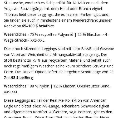
Stautasche, wodurch es sich perfekt für Aktivitäten nach dem
Yoga wie Spaziergänge mit dem Hund oder Brunch eignet.
Thomas liebt diese Leggings, die es in vielen Farben gibt, und
Sie finden sie auch in mindestens einem Kleiderschrank unserer
Redaktion.
65–109 $ bei
Athlet
Wesentliches
• 75 % recyceltes Polyamid | 25 % Elasthan • 4-
Wege-Stretch • XXS-XXL
Diese hoch sitzenden Leggings sind mit dem BlissBlend-Gewebe
von Vuori auf Weichheit und Atmungsaktivität ausgelegt. Der
Stoff besteht zu 75 % aus recyceltem Material und behält auch
nach regelmäßigem Waschen seine kaum sichtbare Struktur und
Form. Die „kurze“ Option liefert die begehrte Schrittlänge von 23
Zoll.
98 $ bei
Berg
Wesentliches
• 88 % Nylon | 12 % Elastan. Überkreuzter Bund.
XXS-XXL
Diese Leggings ist Teil der Real Me-Kollektion von American
Eagle und bietet alles: 7/8-Länge, scheinbare Schwerelosigkeit
und allgemeinen Komfort. Außerdem, sagt Porcaro, gibt es den
Crossover-Bund. „Die V-Form fügt ein stilvolles Element hinzu,