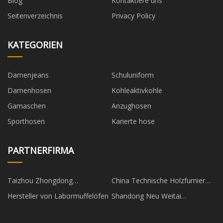
Blog
Kontaktiere uns
Seitenverzeichnis
Privacy Policy
KATEGORIEN
Damenjeans
Schuluniform
Damenhosen
Kohleaktivkohle
Gamaschen
Anzughosen
Sporthosen
Karierte hose
PARTNERFIRMA
Taizhou Zhongdong
China Technische Holzfurnier
Technologie Co., Ltd.
Oberfläche Akustikplatten Fabrik
Hersteller von Labormuffelöfen
Shandong Neu Weitai
Biotechnologie Ltd